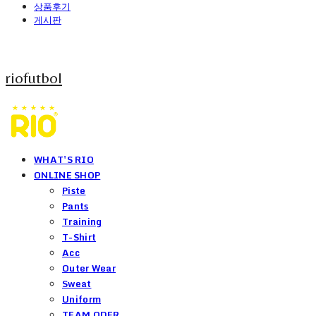
상품후기
게시판
riofutbol
WHAT'S RIO
ONLINE SHOP
Piste
Pants
Training
T-Shirt
Acc
Outer Wear
Sweat
Uniform
TEAM ODER