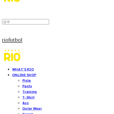
riofutbol
WHAT'S RIO
ONLINE SHOP
Piste
Pants
Training
T-Shirt
Acc
Outer Wear
Sweat