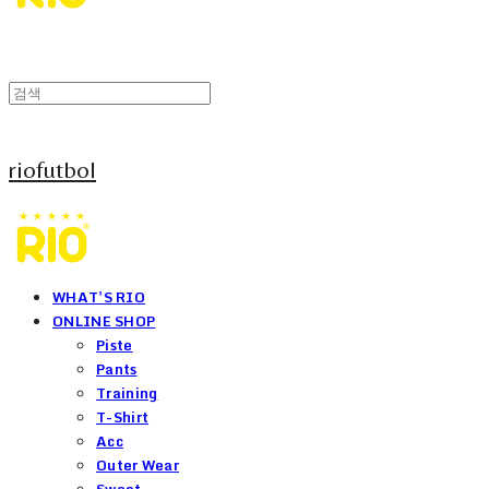
riofutbol
WHAT'S RIO
ONLINE SHOP
Piste
Pants
Training
T-Shirt
Acc
Outer Wear
Sweat