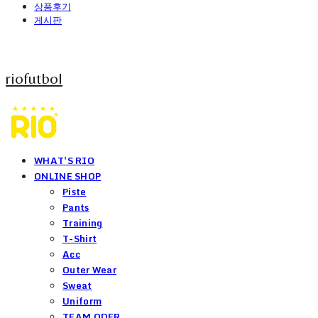
상품후기
게시판
riofutbol
WHAT'S RIO
ONLINE SHOP
Piste
Pants
Training
T-Shirt
Acc
Outer Wear
Sweat
Uniform
TEAM ODER