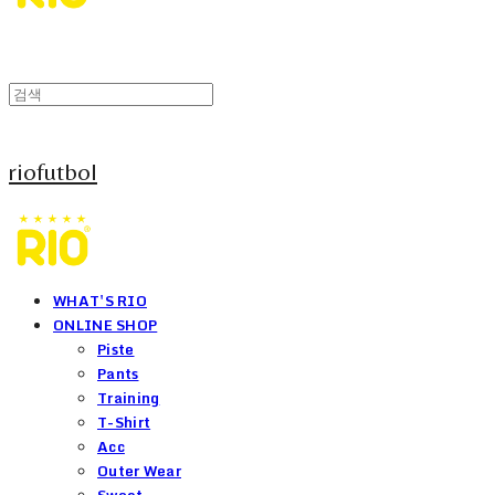
riofutbol
WHAT'S RIO
ONLINE SHOP
Piste
Pants
Training
T-Shirt
Acc
Outer Wear
Sweat