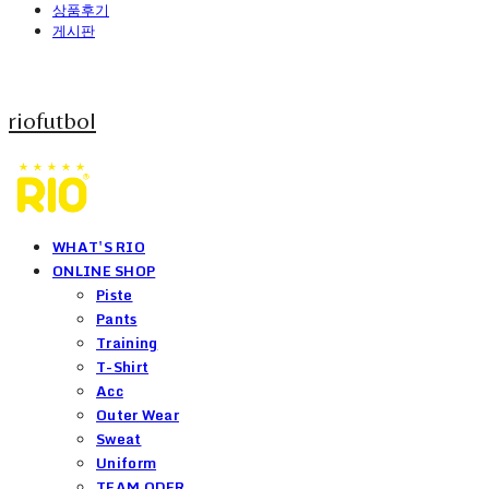
상품후기
게시판
riofutbol
WHAT'S RIO
ONLINE SHOP
Piste
Pants
Training
T-Shirt
Acc
Outer Wear
Sweat
Uniform
TEAM ODER