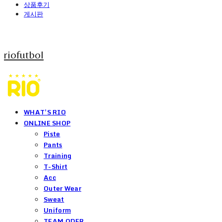
상품후기
게시판
riofutbol
WHAT'S RIO
ONLINE SHOP
Piste
Pants
Training
T-Shirt
Acc
Outer Wear
Sweat
Uniform
TEAM ODER