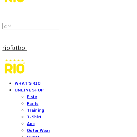
riofutbol
WHAT'S RIO
ONLINE SHOP
Piste
Pants
Training
T-Shirt
Acc
Outer Wear
Sweat