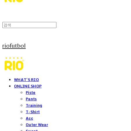
riofutbol
WHAT'S RIO
ONLINE SHOP
Piste
Pants
Training
T-Shirt
Acc
Outer Wear
Sweat