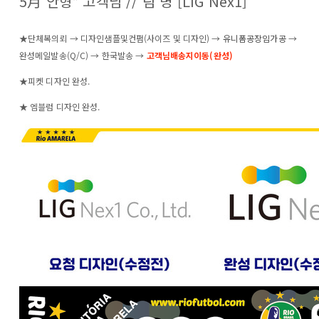
5月 안형* 고객님 // 팀 명 [LIG Nex1]
★단체복의뢰 → 디자인샘플및컨펌(사이즈 및 디자인) →
유니폼공장임가공
→
완성메일발송(Q/C) → 한국발송 →
고객님배송지이동(완성)
★피켓 디자인 완성.
★ 엠블럼 디자인 완성.