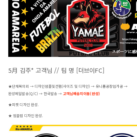
5月 김주* 고객님 // 팀 명 [더브이FC]
★단체복의뢰 → 디자인샘플및컨펌(사이즈 및 디자인) →
유니폼공장임가공
→
완성메일발송(Q/C) → 한국발송 →
고객님배송지이동(완성)
★피켓 디자인 완성.
★ 엠블럼 디자인 완성.