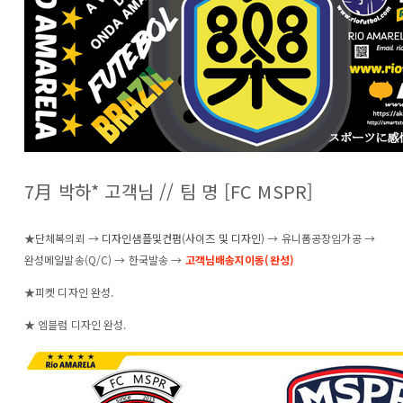
7月 박하* 고객님 // 팀 명 [FC MSPR]
★단체복의뢰 →
디자인샘플및컨펌(사이즈 및 디자인)
→
유니폼공장임가공
→
완성메일발송(Q/C) → 한국발송 →
고객님배송지이동(완성)
★피켓 디자인 완성.
★ 엠블럼 디자인 완성.