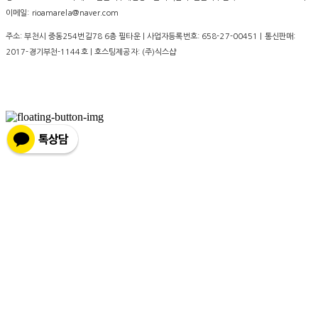
이메일: rioamarela@naver.com
주소: 부천시 중동254번길78 6층 필타운 | 사업자등록번호:
658-27-00451
| 통신판매:
2017-경기부천-1144호
| 호스팅제공자: (주)식스샵