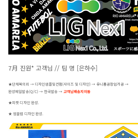
7月 진원* 고객님 // 팀 명 [은하수]
★단체복의뢰 →
디자인샘플및컨펌(사이즈 및 디자인)
→
유니폼공장임가공
→
완성메일발송(Q/C) → 한국발송 →
고객님배송지이동
★피켓 디자인 완성.
★ 엠블럼 디자인 완성.