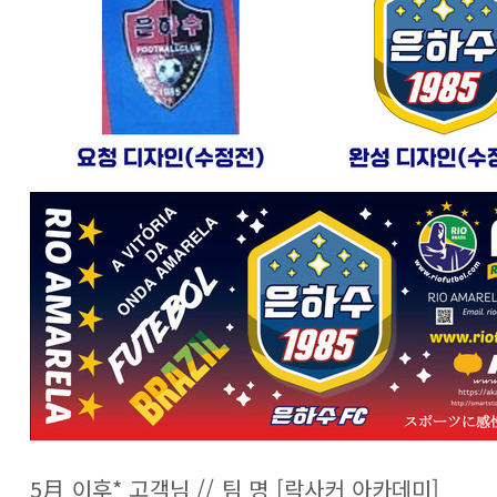
5月 이후* 고객님 // 팀 명 [락사커 아카데미]