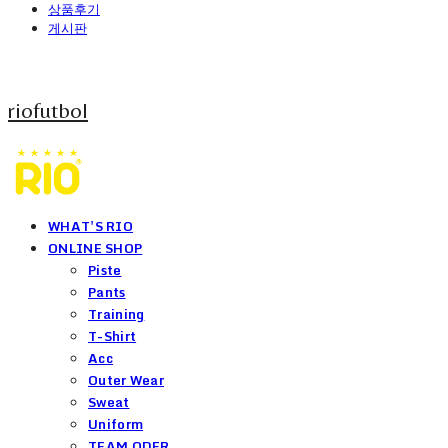
상품후기
게시판
riofutbol
WHAT'S RIO
ONLINE SHOP
Piste
Pants
Training
T-Shirt
Acc
Outer Wear
Sweat
Uniform
TEAM ODER