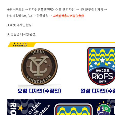
★단체복의뢰 →
디자인샘플및컨펌(사이즈 및 디자인)
→
유니폼공장임가공
→
완성메일발송(Q/C) → 한국발송 →
고객님배송지이동(완성)
★피켓 디자인 완성.
★ 엠블럼 디자인 완성.