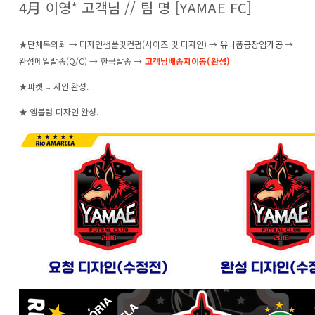
4月 이영* 고객님 // 팀 명 [YAMAE FC]
★단체복의뢰 → 디자인샘플및컨펌(사이즈 및 디자인) →
유니폼공장임가공
→
완성메일발송(Q/C) → 한국발송 →
고객님배송지이동(완성)
★피켓 디자인 완성.
★ 엠블럼 디자인 완성.